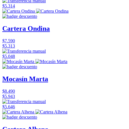
$5.314
Cartera Ondina
$7.590
$5.313
$5.048
Mocasín Marta
$8.490
$5.943
$5.646