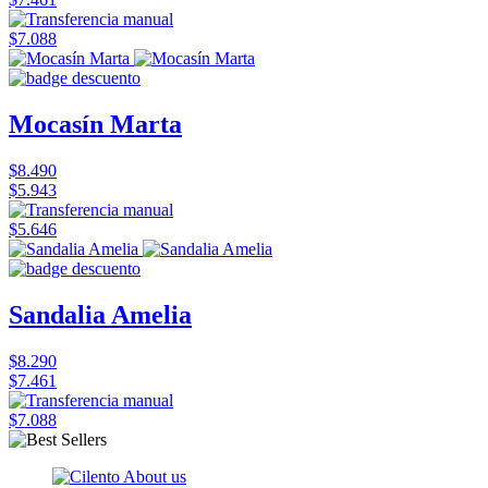
$7.088
Mocasín Marta
$8.490
$5.943
$5.646
Sandalia Amelia
$8.290
$7.461
$7.088