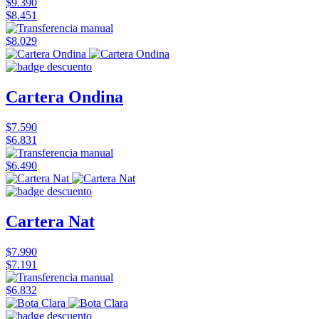
$9.390
$8.451
$8.029
Cartera Ondina
$7.590
$6.831
$6.490
Cartera Nat
$7.990
$7.191
$6.832