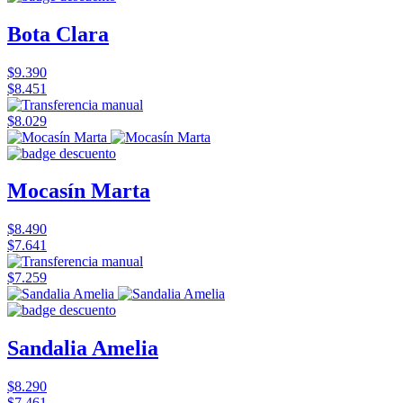
Bota Clara
$9.390
$8.451
$8.029
Mocasín Marta
$8.490
$7.641
$7.259
Sandalia Amelia
$8.290
$7.461