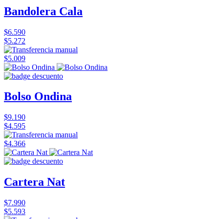
Bandolera Cala
$6.590
$5.272
$5.009
Bolso Ondina
$9.190
$4.595
$4.366
Cartera Nat
$7.990
$5.593