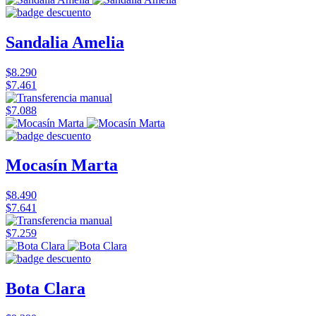
Sandalia Amelia
$8.290
$7.461
$7.088
Mocasín Marta
$8.490
$7.641
$7.259
Bota Clara