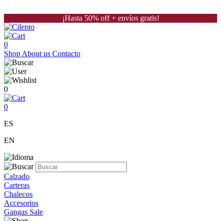
¡Hasta 50% off + envíos gratis!
0
Shop
About us
Contacto
0
0
ES
EN
Calzado
Carteras
Chalecos
Accesorios
Gangas Sale