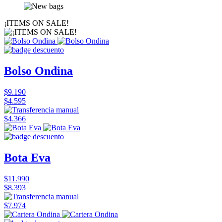
¡ITEMS ON SALE!
Bolso Ondina
$9.190
$4.595
$4.366
Bota Eva
$11.990
$8.393
$7.974