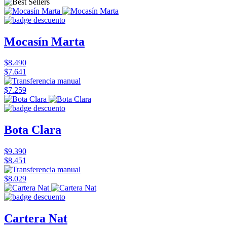
Mocasín Marta
$8.490
$7.641
$7.259
Bota Clara
$9.390
$8.451
$8.029
Cartera Nat