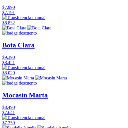
$7.990
$7.191
$6.832
Bota Clara
$9.390
$8.451
$8.029
Mocasín Marta
$8.490
$7.641
$7.259