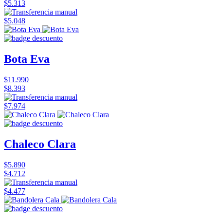
$5.313
$5.048
Bota Eva
$11.990
$8.393
$7.974
Chaleco Clara
$5.890
$4.712
$4.477