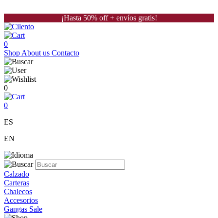
¡Hasta 50% off + envíos gratis!
0
Shop
About us
Contacto
0
0
ES
EN
Calzado
Carteras
Chalecos
Accesorios
Gangas Sale