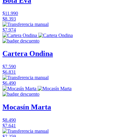
Bota Eva
$11.990
$8.393
$7.974
Cartera Ondina
$7.590
$6.831
$6.490
Mocasín Marta
$8.490
$7.641
$7.259