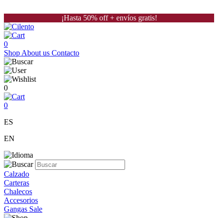
¡Hasta 50% off + envíos gratis!
0
Shop
About us
Contacto
0
0
ES
EN
Calzado
Carteras
Chalecos
Accesorios
Gangas Sale