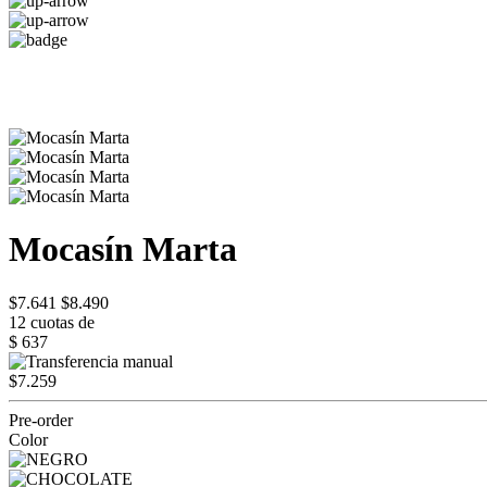
Mocasín Marta
$7.641
$8.490
12 cuotas de
$ 637
$7.259
Pre-order
Color