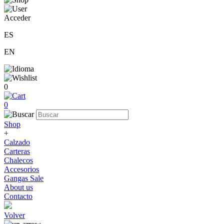
Acceder
ES
EN
0
0
Shop
+
Calzado
Carteras
Chalecos
Accesorios
Gangas Sale
About us
Contacto
Volver