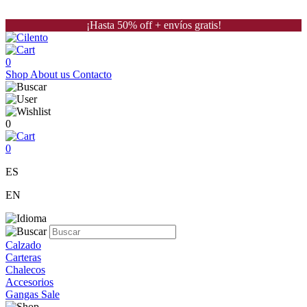
¡Hasta 50% off + envíos gratis!
0
Shop
About us
Contacto
0
0
ES
EN
Calzado
Carteras
Chalecos
Accesorios
Gangas Sale