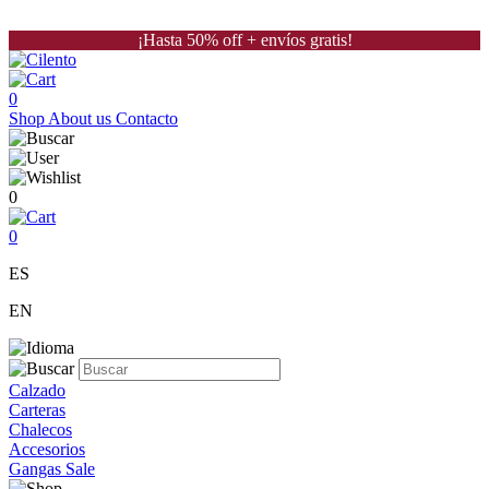
¡Hasta 50% off + envíos gratis!
0
Shop
About us
Contacto
0
0
ES
EN
Calzado
Carteras
Chalecos
Accesorios
Gangas Sale