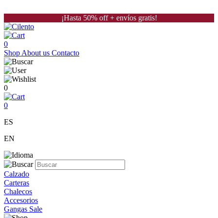
¡Hasta 50% off + envíos gratis!
0
Shop
About us
Contacto
0
0
ES
EN
Calzado
Carteras
Chalecos
Accesorios
Gangas Sale