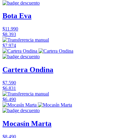
Bota Eva
$11.990
$8.393
$7.974
Cartera Ondina
$7.590
$6.831
$6.490
Mocasín Marta
$8.490