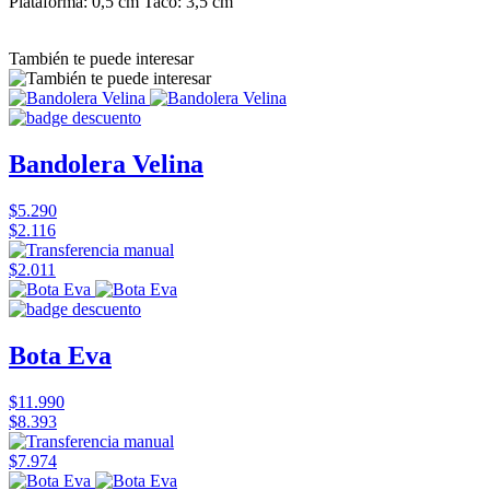
Plataforma: 0,5 cm Taco: 3,5 cm
También te puede interesar
Bandolera Velina
$5.290
$2.116
$2.011
Bota Eva
$11.990
$8.393
$7.974