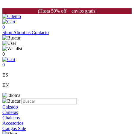
¡Hasta 50% off + envíos gratis!
0
Shop
About us
Contacto
0
0
ES
EN
Calzado
Carteras
Chalecos
Accesorios
Gangas Sale