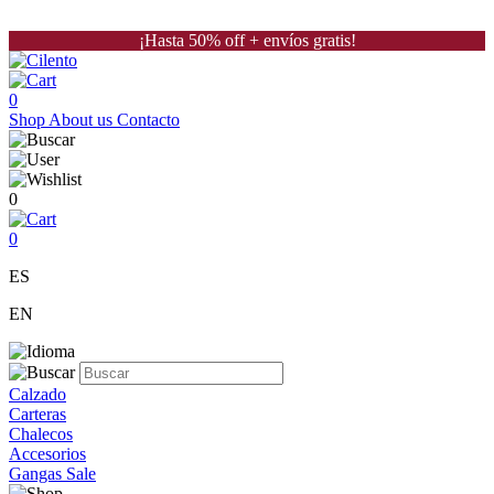
¡Hasta 50% off + envíos gratis!
0
Shop
About us
Contacto
0
0
ES
EN
Calzado
Carteras
Chalecos
Accesorios
Gangas Sale